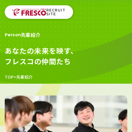
RECRUIT
SITE
先輩紹介
Person
あなたの未来を映す、
フレスコの仲間たち
>
先輩紹介