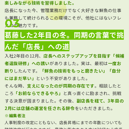
楽しみながら技術を習得しました。
店長になった今、管理業務だけでなく大好きな鮮魚の仕事
も兼務して続けられるこの環境こそが、他社にはないフレ
スコの魅力です。
葛藤した2年目の冬。同期の言葉で挑
んだ「店長」への道
入社2年目の12月、
店長へのステップアップを目指す「候補
者選抜研修」への誘い
がありました。実は、最初は
一度お
断り
したんです。
「鮮魚の技術をもっと磨きたい」「自分
にはまだ早い」
という不安がありました。
そんな時、
支えになったのが同期の存在です
。相談したと
ころ
「お前ならできるやろ」
と真っ直ぐに励まされ、挑戦
する決意が固まりました。その後、
副店長を経て、3年目の
2月には店舗の運営を任される辞令
をいただきました。
※編集者注
人事制度の改定にともない、店長昇格にまでの年数についても