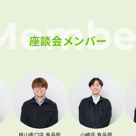
座談会メンバー
桃山南口店 食品部
山崎店 食品部