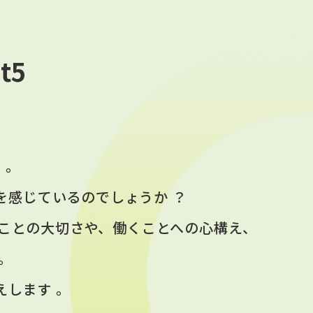
t5
 。
を感じているのでしょうか ？
いことの大切さや、働くことへの心構え、
。
します 。